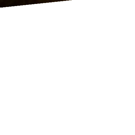
February 2021
Neuigkeiten
|
August 2022
|
January 2021
KR Jugendregeln
mit Tarik Richter
14/02/21 17:32
Am 26.02.2021 findet wieder ein Online-Training