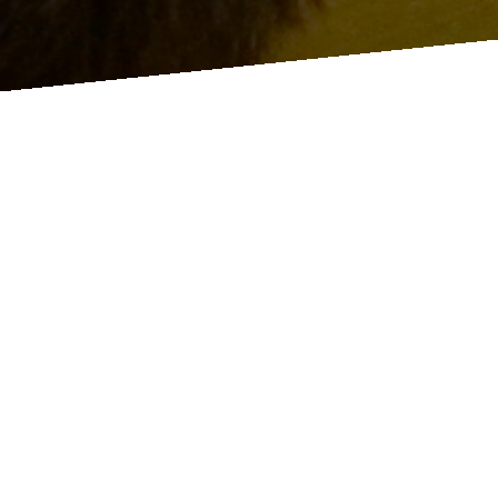
Dan-
Vorbereitungster
in Bergedorf
13/09/23 23:32